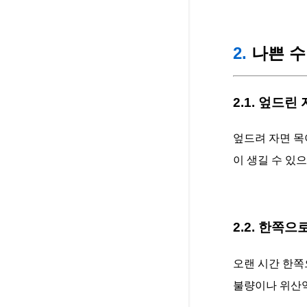
2.
나쁜 수
2.1. 엎드린
엎드려 자면 목
이 생길 수 있
2.2. 한쪽
오랜 시간 한쪽
불량이나 위산역