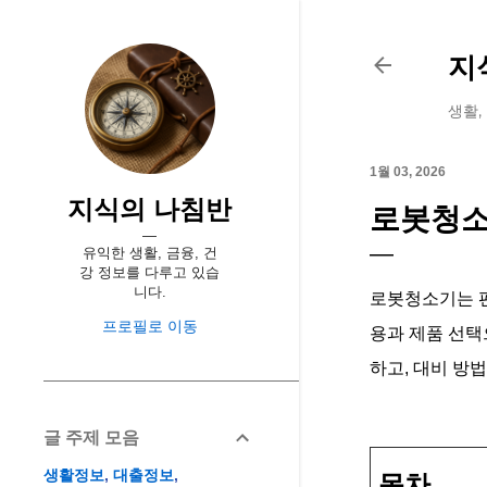
지
생활,
1월 03, 2026
지식의 나침반
로봇청소
유익한 생활, 금융, 건
강 정보를 다루고 있습
니다.
로봇청소기는 편
프로필로 이동
용과 제품 선택
하고, 대비 방
글 주제 모음
생활정보
대출정보
목차