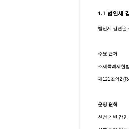
1.1 법인세
법인세 감면은
주요 근거
조세특례제한법 
제121조의2 (
운영 원칙
신청 기반 감면