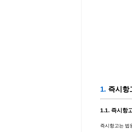
1.
즉시항
1.1. 즉시항
즉시항고는 법원