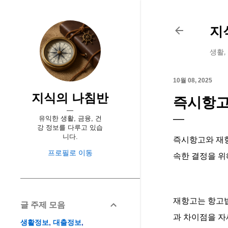
지
생활,
10월 08, 2025
지식의 나침반
즉시항고
유익한 생활, 금융, 건
강 정보를 다루고 있습
니다.
즉시항고와 재항
프로필로 이동
속한 결정을 위
재항고는 항고법
글 주제 모음
과 차이점을 자
생활정보
대출정보