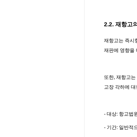
2.2. 재항고
재항고는 즉시항
재판에 영향을 
또한, 재항고는
고장 각하에 대
- 대상: 항고법
- 기간: 일반적