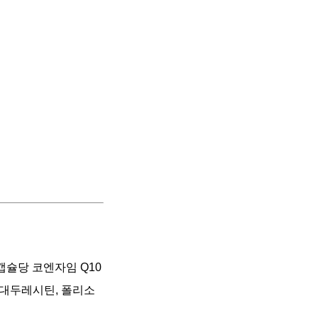
캡슐당 코엔자임 Q10
, 대두레시틴, 폴리소