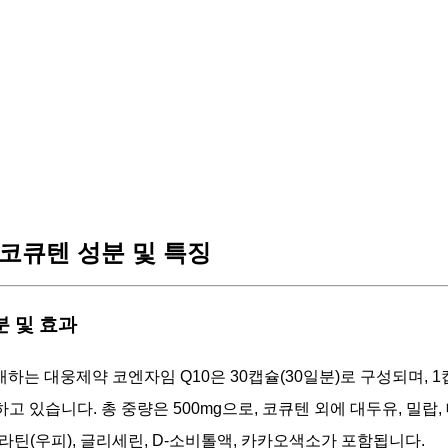
코큐텐 성분 및 특징
성분 및 효과
하는 대웅제약 코엔자임 Q10은 30캡슐(30일분)로 구성되며, 1
하고 있습니다. 총 중량은 500mg으로, 코큐텐 외에 대두유, 밀랍
젤라틴(우피), 글리세린, D-소비톨액, 카카오색소가 포함됩니다.