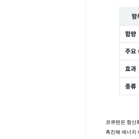
코큐텐은 항산화
촉진해 에너지 