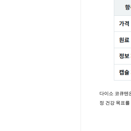
다이소 코큐텐은
정 건강 목표를