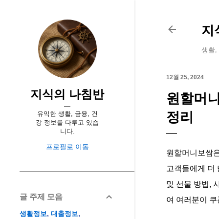
지
생활,
12월 25, 2024
지식의 나침반
원할머니보
정리
유익한 생활, 금융, 건
강 정보를 다루고 있습
니다.
프로필로 이동
원할머니보쌈은 
고객들에게 더 
및 선물 방법, 
글 주제 모음
여 여러분이 쿠
생활정보
대출정보