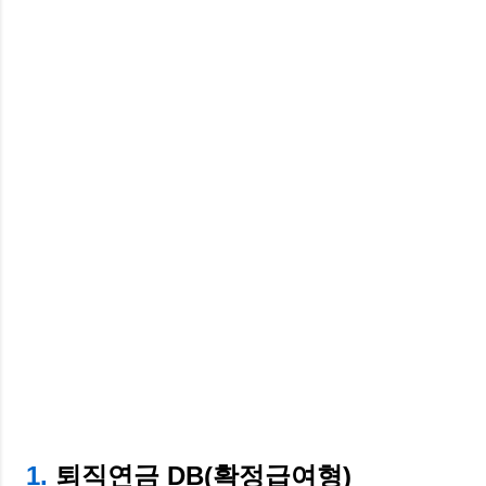
1.
퇴직연금 DB(확정급여형)