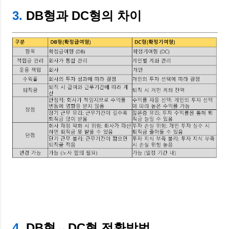
3.
DB형과 DC형의 차이
4.
DB형↔DC형 전환방법