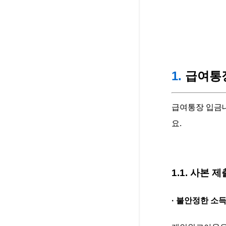
1.
급여통장
급여통장 입금내
요.
1.1. 사본 
· 불안정한 소