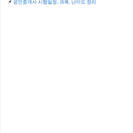
📌
공인중개사 시험일정, 과목, 난이도 정리