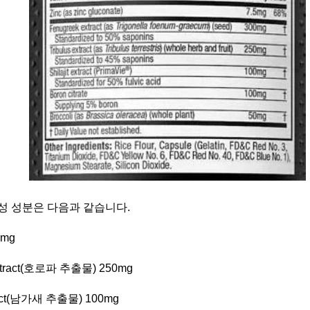
성 성분은 다음과 같습니다.
5mg
extract(호로파 추출물) 250mg
xtract(남가새 추출물) 100mg