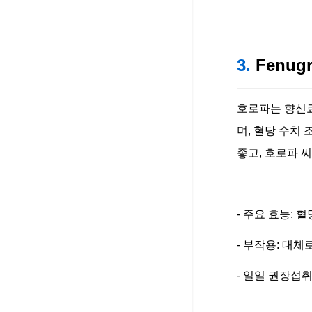
3.
Fenugr
호로파는 향신료
며, 혈당 수치
좋고, 호로파 
- 주요 효능: 
- 부작용: 대
- 일일 권장섭취량