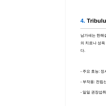
4.
Tribul
남가새는 한해살
의 치료나 성욕
다.
- 주요 효능: 
- 부작용: 전
- 일일 권장섭취량