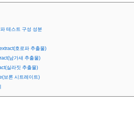
알파 테스트 구성 성분
k extract(호로파 추출물)
 extract(남가새 추출물)
extract(실라짓 추출물)
trate(보론 시트레이트)
기