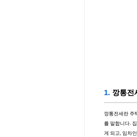
1.
깡통전
깡통전세란 주
를 말합니다. 
게 되고, 임차