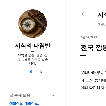
지
생활,
7월 06, 2023
지식의 나침반
전국 깡
유익한 생활, 금융, 건
강 정보를 다루고 있습
니다.
프로필로 이동
우리나라 부동산
다. 그와 동시
미리 확인하지 
글 주제 모음
생활정보
대출정보